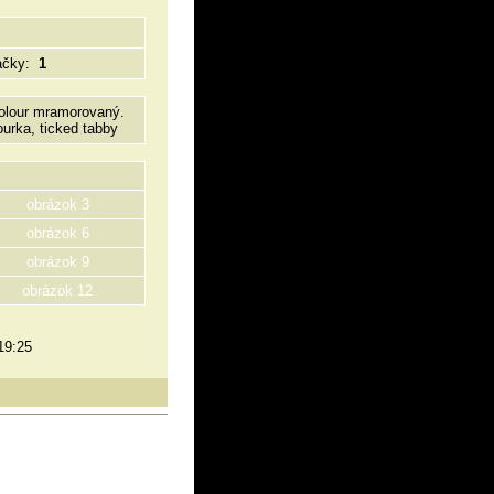
ačky:
1
colour mramorovaný.
ourka, ticked tabby
obrázok 3
obrázok 6
obrázok 9
obrázok 12
19:25