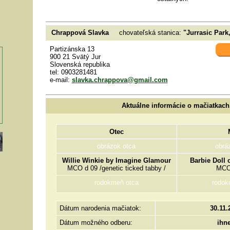
Chrappová Slavka
chovateľská stanica:
"Jurrasic Park
Partizánska 13
900 21 Svätý Jur
Slovenská republika
tel: 0903281481
e-mail:
slavka.chrappova@gmail.com
Aktuálne informácie o mačiatkach
Otec
obrázok otca
obrá
Willie Winkie by Imagine Glamour
Barbie Doll 
MCO d 09 /genetic ticked tabby /
MCO 
rodokmeň otca
rodok
Dátum narodenia mačiatok:
30.11.
Dátum možného odberu:
ihn