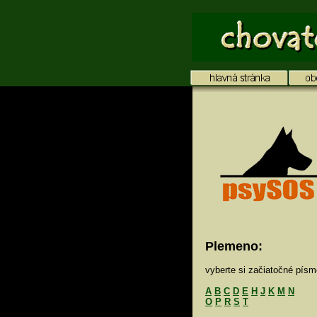
Plemeno:
vyberte si začiatočné pís
A
B
C
D
E
H
J
K
M
N
O
P
R
S
T