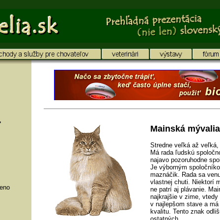
Mainská mývalia
Stredne veľká až veľká,
Má rada ľudskú spoločn
najavo pozoruhodne spo
Je výborným spoločníkom
maznáčik. Rada sa venu
vlastnej chuti. Niektorí m
meno
ne patrí aj plávanie. Ma
najkrajšie v zime, vted
v najlepšom stave a má
kvalitu. Tento znak odl
ostatných.