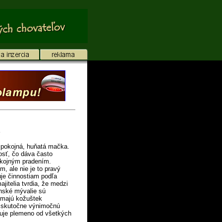
 pokojná, huňatá mačka.
osť, čo dáva často
kojným pradením.
, ale nie je to pravý
je činnostiam podľa
ajitelia tvrdia, že medzi
inské mývalie sú
y majú kožuštek
 skutočne výnimočnú
išuje plemeno od všetkých