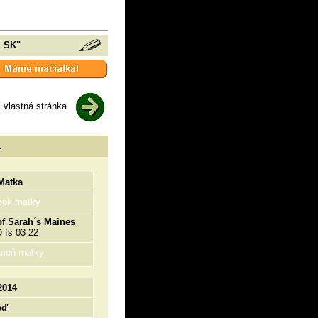
, SK"
vlastná stránka
.
Matka
zok matky
of Sarah´s Maines
fs 03 22
meň matky
2014
eď