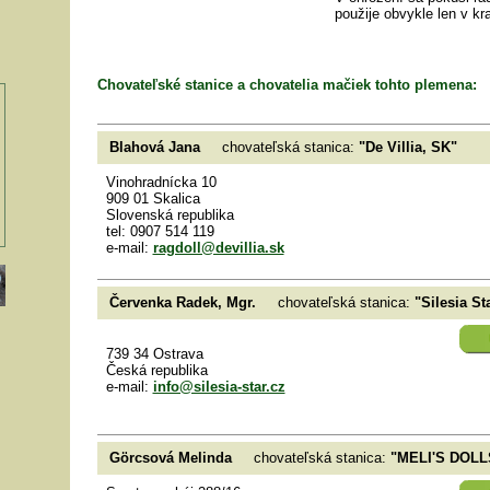
použije obvykle len v kra
Chovateľské stanice a chovatelia mačiek tohto plemena:
Blahová Jana
chovateľská stanica:
"De Villia, SK"
Vinohradnícka 10
909 01 Skalica
Slovenská republika
tel: 0907 514 119
e-mail:
ragdoll@devillia.sk
Červenka Radek, Mgr.
chovateľská stanica:
"Silesia St
739 34 Ostrava
Česká republika
e-mail:
info@silesia-star.cz
Görcsová Melinda
chovateľská stanica:
"MELI'S DOLL