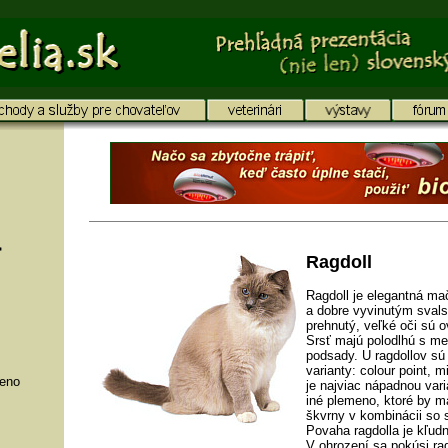
Ragdoll
Ragdoll je elegantná ma
a dobre vyvinutým svals
prehnutý, veľké oči sú 
Srsť majú polodlhú s 
podsady. U ragdollov sú 
varianty: colour point, mi
meno
je najviac nápadnou vari
iné plemeno, ktoré by ma
škvrny v kombinácii so 
Povaha ragdolla je kľudn
V ohrození sa pokúsi rad