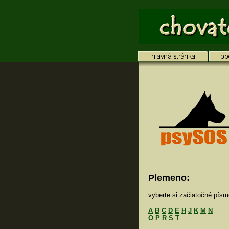
Plemeno:
vyberte si začiatočné pís
A
B
C
D
E
H
J
K
M
N
O
P
R
S
T