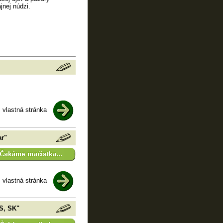
jnej núdzi.
vlastná stránka
ar"
vlastná stránka
S, SK"