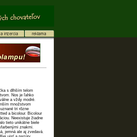
čka s dlhším telom
tvom. Nos je ľahko
oválne a vždy modré.
menším množstvom
uznané tri rôzne
tted a bicolour. Bicolour
áciou. Neexistuje žiadne
lo tieto unikátne biele
sfarbenými znakmi.
á, jemná ale aj zvedavá.
šej ujsť a pazúry