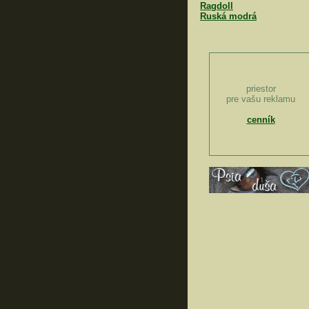
Ragdoll
Ruská modrá