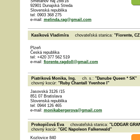
Smetanov háj 288/16
92901 Dunajská Streda
Slovenská republika
tel: 0903 368 275
e-mail:
melinda.rag@gmail.com
Kasíková Vladimíra
chovateľská stanica:
"Fiorente, CZ
Plzeň
Česká republika
tel: +420 377 562 519
e-mail:
fiorente.ragdoll@gmail.com
Piatriková Monika, Ing.
ch. s.:
"Danube Queen * SK"
chovný kocúr:
"Ruby Chantall Yvenhoe I"
Jasovská 3126 /15
851 07 Bratislava
Slovenská republika
tel: 0944 126 465
e-mail:
monikabergerova@gmail.com
Prokopičová Eva
chovateľská stanica:
"LODGAR GRAN
chovný kocúr:
"GIC Napoleon Falkenwald"
Kozlovice 840