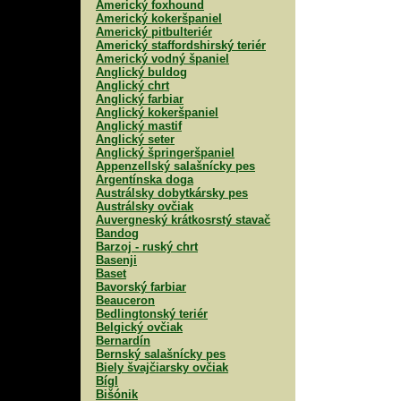
Americký foxhound
Americký kokeršpaniel
Americký pitbulteriér
Americký staffordshirský teriér
Americký vodný španiel
Anglický buldog
Anglický chrt
Anglický farbiar
Anglický kokeršpaniel
Anglický mastif
Anglický seter
Anglický špringeršpaniel
Appenzellský salašnícky pes
Argentínska doga
Austrálsky dobytkársky pes
Austrálsky ovčiak
Auvergneský krátkosrstý stavač
Bandog
Barzoj - ruský chrt
Basenji
Baset
Bavorský farbiar
Beauceron
Bedlingtonský teriér
Belgický ovčiak
Bernardín
Bernský salašnícky pes
Biely švajčiarsky ovčiak
Bígl
Bišónik