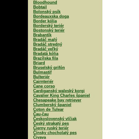
Bloodhound
Bobtail
Bolonský psík
Bordeauxska doga
Border kólia
Borderský teriér
Bostonský teriér
Brabantík
Bradáč malý
Bradáč stredný
Bradáč veľký
Bradatá kólia
Brazílska fila
Briard
Bruselský grifón
Bulmastif
Bulteriér
Cairnteriér
Cane corso
Cardiganský waleský korgi
Cavalier King Charles španiel
Chesapeake bay retriever
Clumberský španiel
Coton de Tulear
Čau-čau
Československý vlčiak
Český strakatý pes
Čierny ruský teriér
Čínsky chocholatý pes
Čivava