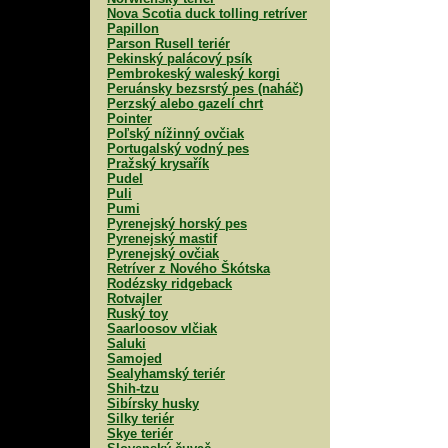
Nova Scotia duck tolling retríver
Papillon
Parson Rusell teriér
Pekinský palácový psík
Pembrokeský waleský korgi
Peruánsky bezsrstý pes (naháč)
Perzský alebo gazelí chrt
Pointer
Poľský nížinný ovčiak
Portugalský vodný pes
Pražský krysařík
Pudel
Puli
Pumi
Pyrenejský horský pes
Pyrenejský mastif
Pyrenejský ovčiak
Retríver z Nového Škótska
Rodézsky ridgeback
Rotvajler
Ruský toy
Saarloosov vlčiak
Saluki
Samojed
Sealyhamský teriér
Shih-tzu
Sibírsky husky
Silky teriér
Skye teriér