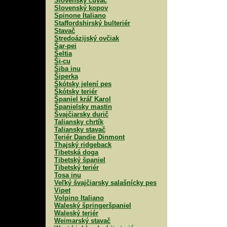
Slovenský čuvač
Slovenský kopov
Spinone Italiano
Staffordshirský bulteriér
Stavač
Stredoázijský ovčiak
Šar-pei
Šeltia
Ši-cu
Šiba inu
Šiperka
Škótsky jelení pes
Škótsky teriér
Španiel kráľ Karol
Španielsky mastin
Švajčiarsky durič
Taliansky chrtík
Taliansky stavač
Teriér Dandie Dinmont
Thajský ridgeback
Tibetská doga
Tibetský španiel
Tibetský teriér
Tosa inu
Veľký švajčiarsky salašnícky pes
Vipet
Volpino Italiano
Waleský špringeršpaniel
Waleský teriér
Weimarský stavač