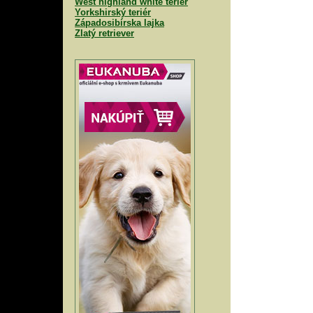
West highland white teriér
Yorkshirský teriér
Západosibírska lajka
Zlatý retriever