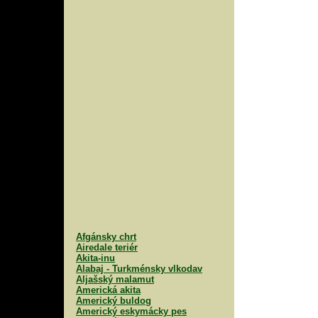
Afgánsky chrt
Airedale teriér
Akita-inu
Alabaj - Turkménsky vlkodav
Aljašský malamut
Americká akita
Americký buldog
Americký eskymácky pes