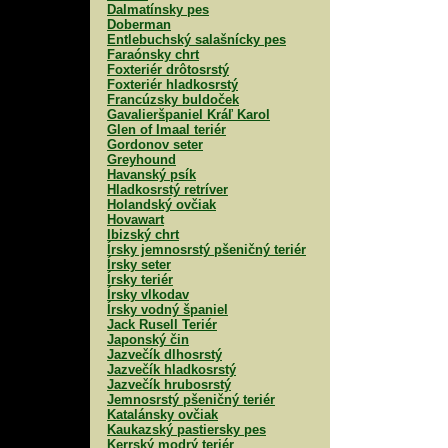
Dalmatínsky pes
Doberman
Entlebuchský salašnícky pes
Faraónsky chrt
Foxteriér drôtosrstý
Foxteriér hladkosrstý
Francúzsky buldoček
Gavalieršpaniel Kráľ Karol
Glen of Imaal teriér
Gordonov seter
Greyhound
Havanský psík
Hladkosrstý retríver
Holandský ovčiak
Hovawart
Ibizský chrt
Írsky jemnosrstý pšeničný teriér
Írsky seter
Írsky teriér
Írsky vlkodav
Írsky vodný španiel
Jack Rusell Teriér
Japonský čin
Jazvečík dlhosrstý
Jazvečík hladkosrstý
Jazvečík hrubosrstý
Jemnosrstý pšeničný teriér
Katalánsky ovčiak
Kaukazský pastiersky pes
Kerrský modrý teriér