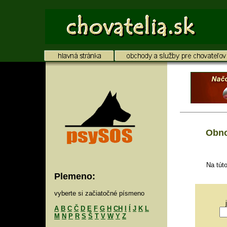
Obno
Na tút
Plemeno:
vyberte si začiatočné písmeno
A
B
C
Č
D
E
F
G
H
CH
I
Í
J
K
L
M
N
P
R
S
Š
T
V
W
Y
Z