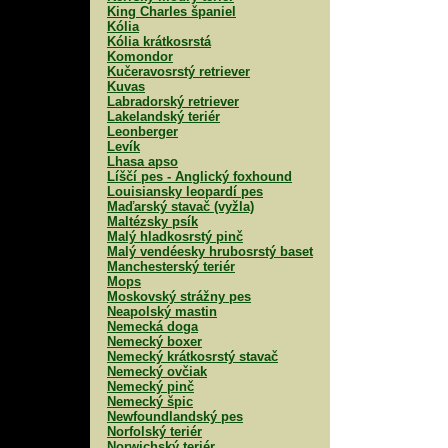
King Charles španiel
Kólia
Kólia krátkosrstá
Komondor
Kučeravosrstý retriever
Kuvas
Labradorský retriever
Lakelandský teriér
Leonberger
Levík
Lhasa apso
Líščí pes - Anglický foxhound
Louisiansky leopardí pes
Maďarský stavač (vyžla)
Maltézsky psík
Malý hladkosrstý pinč
Malý vendéesky hrubosrstý baset
Manchesterský teriér
Mops
Moskovský strážny pes
Neapolský mastin
Nemecká doga
Nemecký boxer
Nemecký krátkosrstý stavač
Nemecký ovčiak
Nemecký pinč
Nemecký špic
Newfoundlandský pes
Norfolský teriér
Norwichský teriér