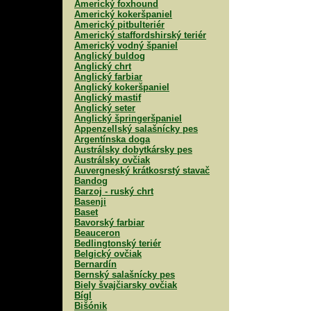
Americký foxhound
Americký kokeršpaniel
Americký pitbulteriér
Americký staffordshirský teriér
Americký vodný španiel
Anglický buldog
Anglický chrt
Anglický farbiar
Anglický kokeršpaniel
Anglický mastif
Anglický seter
Anglický špringeršpaniel
Appenzellský salašnícky pes
Argentínska doga
Austrálsky dobytkársky pes
Austrálsky ovčiak
Auvergneský krátkosrstý stavač
Bandog
Barzoj - ruský chrt
Basenji
Baset
Bavorský farbiar
Beauceron
Bedlingtonský teriér
Belgický ovčiak
Bernardín
Bernský salašnícky pes
Biely švajčiarsky ovčiak
Bígl
Bišónik