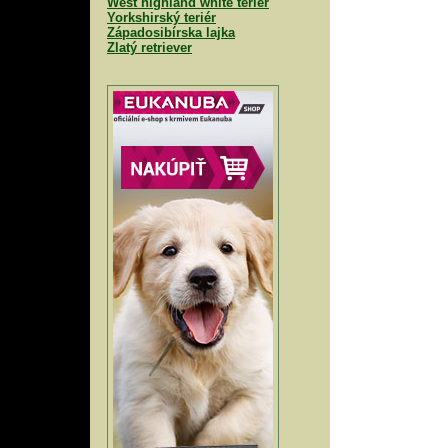
West highland white teriér
Yorkshirský teriér
Západosibírska lajka
Zlatý retriever