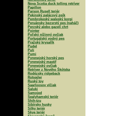
Nova Scotia duck tolling retríver
Papillon
Parson Rusell teriér
Pekinský palácový psík
Pembrokeský waleský korgi
Peruánsky bezsrstý pes (naháč)
Perzský alebo gazelí chrt
Pointer
Poľský nížinný ovčiak
Portugalský vodný pes
Pražský krysařík
Pudel
Puli
Pumi
Pyrenejský horský pes
Pyrenejský mastif
Pyrenejský ovčiak
Retríver z Nového Škótska
Rodézsky ridgeback
Rotvajler
Ruský toy
Saarloosov vlčiak
Saluki
Samojed
Sealyhamský teriér
Shih-tzu
Sibírsky husky
Silky teriér
Skye teriér