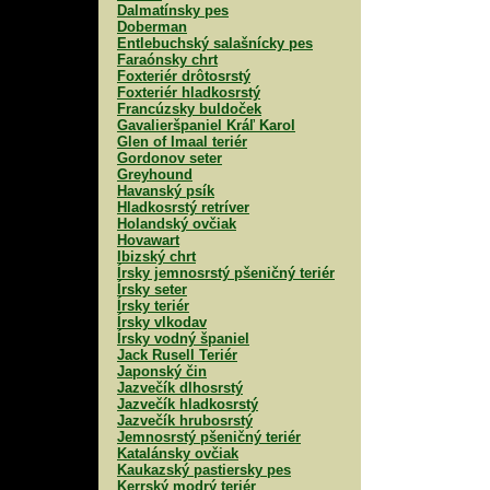
Dalmatínsky pes
Doberman
Entlebuchský salašnícky pes
Faraónsky chrt
Foxteriér drôtosrstý
Foxteriér hladkosrstý
Francúzsky buldoček
Gavalieršpaniel Kráľ Karol
Glen of Imaal teriér
Gordonov seter
Greyhound
Havanský psík
Hladkosrstý retríver
Holandský ovčiak
Hovawart
Ibizský chrt
Írsky jemnosrstý pšeničný teriér
Írsky seter
Írsky teriér
Írsky vlkodav
Írsky vodný španiel
Jack Rusell Teriér
Japonský čin
Jazvečík dlhosrstý
Jazvečík hladkosrstý
Jazvečík hrubosrstý
Jemnosrstý pšeničný teriér
Katalánsky ovčiak
Kaukazský pastiersky pes
Kerrský modrý teriér