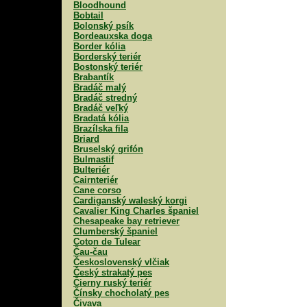
Bloodhound
Bobtail
Bolonský psík
Bordeauxska doga
Border kólia
Borderský teriér
Bostonský teriér
Brabantík
Bradáč malý
Bradáč stredný
Bradáč veľký
Bradatá kólia
Brazílska fila
Briard
Bruselský grifón
Bulmastif
Bulteriér
Cairnteriér
Cane corso
Cardiganský waleský korgi
Cavalier King Charles španiel
Chesapeake bay retriever
Clumberský španiel
Coton de Tulear
Čau-čau
Československý vlčiak
Český strakatý pes
Čierny ruský teriér
Čínsky chocholatý pes
Čivava