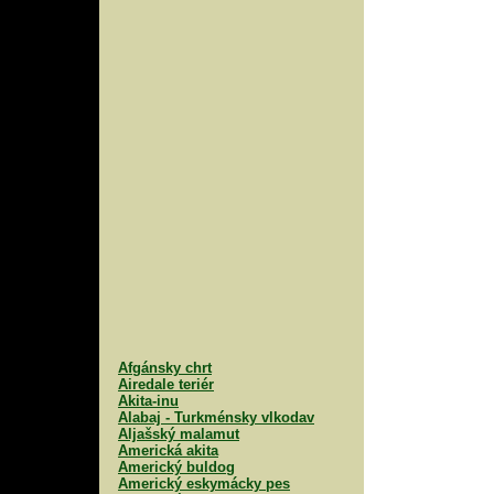
Afgánsky chrt
Airedale teriér
Akita-inu
Alabaj - Turkménsky vlkodav
Aljašský malamut
Americká akita
Americký buldog
Americký eskymácky pes