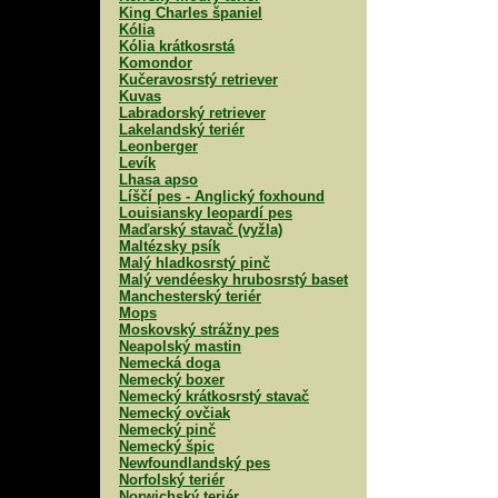
King Charles španiel
Kólia
Kólia krátkosrstá
Komondor
Kučeravosrstý retriever
Kuvas
Labradorský retriever
Lakelandský teriér
Leonberger
Levík
Lhasa apso
Líščí pes - Anglický foxhound
Louisiansky leopardí pes
Maďarský stavač (vyžla)
Maltézsky psík
Malý hladkosrstý pinč
Malý vendéesky hrubosrstý baset
Manchesterský teriér
Mops
Moskovský strážny pes
Neapolský mastin
Nemecká doga
Nemecký boxer
Nemecký krátkosrstý stavač
Nemecký ovčiak
Nemecký pinč
Nemecký špic
Newfoundlandský pes
Norfolský teriér
Norwichský teriér