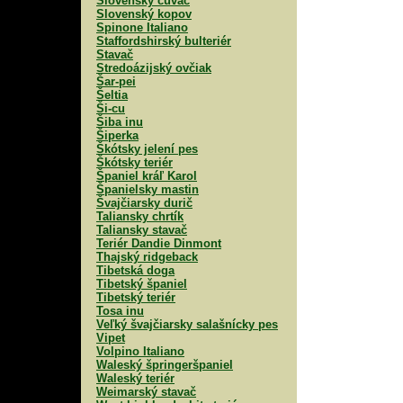
Slovenský čuvač
Slovenský kopov
Spinone Italiano
Staffordshirský bulteriér
Stavač
Stredoázijský ovčiak
Šar-pei
Šeltia
Ši-cu
Šiba inu
Šiperka
Škótsky jelení pes
Škótsky teriér
Španiel kráľ Karol
Španielsky mastin
Švajčiarsky durič
Taliansky chrtík
Taliansky stavač
Teriér Dandie Dinmont
Thajský ridgeback
Tibetská doga
Tibetský španiel
Tibetský teriér
Tosa inu
Veľký švajčiarsky salašnícky pes
Vipet
Volpino Italiano
Waleský špringeršpaniel
Waleský teriér
Weimarský stavač