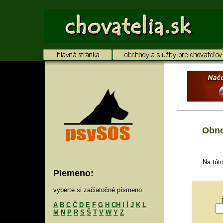
Obno
Na tút
Plemeno:
vyberte si začiatočné písmeno
A
B
C
Č
D
E
F
G
H
CH
I
Í
J
K
L
M
N
P
R
S
Š
T
V
W
Y
Z