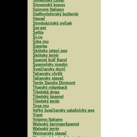
Slovenský čuvač
Slovenský kopov
Spinone Italiano
Staffordshirský bulteriér
Stavač
Stredoázijský ovčiak
Šar-pei
Šeltia
Ši-cu
Šiba inu
Šiperka
Škótsky jelení pes
Škótsky teriér
Španiel kráľ Karol
Španielsky mastin
Švajčiarsky durič
Taliansky chrtík
Taliansky stavač
Teriér Dandie Dinmont
Thajský ridgeback
Tibetská doga
Tibetský španiel
Tibetský teriér
Tosa inu
Veľký švajčiarsky salašnícky pes
Vipet
Volpino Italiano
Waleský špringeršpaniel
Waleský teriér
Weimarský stavač