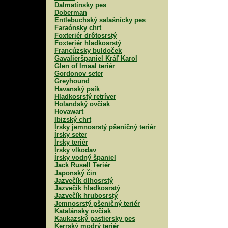
Dalmatínsky pes
Doberman
Entlebuchský salašnícky pes
Faraónsky chrt
Foxteriér drôtosrstý
Foxteriér hladkosrstý
Francúzsky buldoček
Gavalieršpaniel Kráľ Karol
Glen of Imaal teriér
Gordonov seter
Greyhound
Havanský psík
Hladkosrstý retríver
Holandský ovčiak
Hovawart
Ibizský chrt
Írsky jemnosrstý pšeničný teriér
Írsky seter
Írsky teriér
Írsky vlkodav
Írsky vodný španiel
Jack Rusell Teriér
Japonský čin
Jazvečík dlhosrstý
Jazvečík hladkosrstý
Jazvečík hrubosrstý
Jemnosrstý pšeničný teriér
Katalánsky ovčiak
Kaukazský pastiersky pes
Kerrský modrý teriér