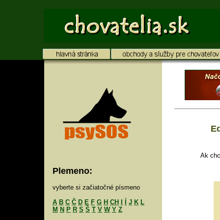
Ed
Ak chc
Plemeno:
vyberte si začiatočné písmeno
A
B
C
Č
D
E
F
G
H
CH
I
Í
J
K
L
M
N
P
R
S
Š
T
V
W
Y
Z