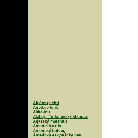
Afgánsky chrt
Airedale teriér
Akita-inu
Alabaj - Turkménsky vlkodav
Aljašský malamut
Americká akita
Americký buldog
Americký eskymácky pes