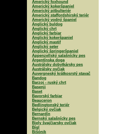
Americký foxhound
Americký kokeršpaniel
Americký pitbulteriér
Americký staffordshirský teriér
Americký vodný španiel
Anglický buldog
Anglický chrt
Anglický farbiar
Anglický kokeršpaniel
Anglický mastif
Anglický seter
Anglický špringeršpaniel
Appenzellský salašnícky pes
Argentínska doga
Austrálsky dobytkársky pes
Austrálsky ovčiak
Auvergneský krátkosrstý stavač
Bandog
Barzoj - ruský chrt
Basenji
Baset
Bavorský farbiar
Beauceron
Bedlingtonský teriér
Belgický ovčiak
Bernardín
Bernský salašnícky pes
Biely švajčiarsky ovčiak
Bígl
Bišónik