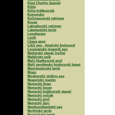
King Charles španiel
Kólia
Kólia krátkosrstá
Komondor
Kučeravosrstý retriever
Kuvas
Labradorský retriever
Lakelandský teriér
Leonberger
Levík
Lhasa apso
Líščí pes - Anglický foxhound
Louisiansky leopardí pes
Maďarský stavač (vyžla)
Maltézsky psík
Malý hladkosrstý pinč
Malý vendéesky hrubosrstý baset
Manchesterský teriér
Mops
Moskovský strážny pes
Neapolský mastin
Nemecká doga
Nemecký boxer
Nemecký krátkosrstý stavač
Nemecký ovčiak
Nemecký pinč
Nemecký špic
Newfoundlandský pes
Norfolský teriér
Norwichský teriér