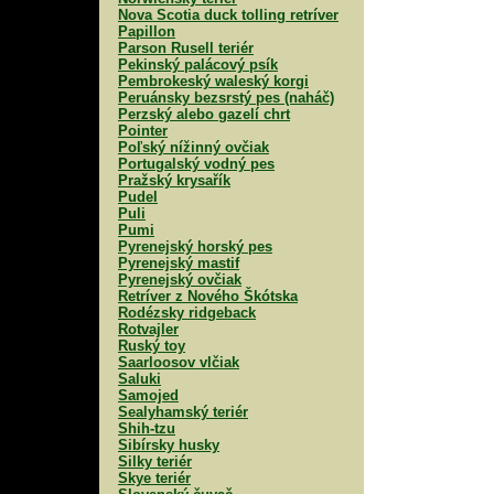
Nova Scotia duck tolling retríver
Papillon
Parson Rusell teriér
Pekinský palácový psík
Pembrokeský waleský korgi
Peruánsky bezsrstý pes (naháč)
Perzský alebo gazelí chrt
Pointer
Poľský nížinný ovčiak
Portugalský vodný pes
Pražský krysařík
Pudel
Puli
Pumi
Pyrenejský horský pes
Pyrenejský mastif
Pyrenejský ovčiak
Retríver z Nového Škótska
Rodézsky ridgeback
Rotvajler
Ruský toy
Saarloosov vlčiak
Saluki
Samojed
Sealyhamský teriér
Shih-tzu
Sibírsky husky
Silky teriér
Skye teriér