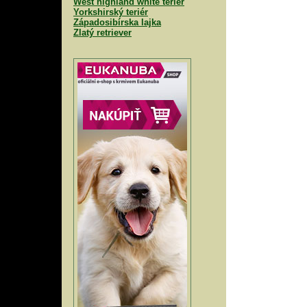
West highland white teriér
Yorkshirský teriér
Západosibírska lajka
Zlatý retriever