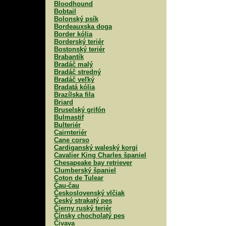
Bloodhound
Bobtail
Bolonský psík
Bordeauxska doga
Border kólia
Borderský teriér
Bostonský teriér
Brabantík
Bradáč malý
Bradáč stredný
Bradáč veľký
Bradatá kólia
Brazílska fila
Briard
Bruselský grifón
Bulmastif
Bulteriér
Cairnteriér
Cane corso
Cardiganský waleský korgi
Cavalier King Charles španiel
Chesapeake bay retriever
Clumberský španiel
Coton de Tulear
Čau-čau
Československý vlčiak
Český strakatý pes
Čierny ruský teriér
Čínsky chocholatý pes
Čivava